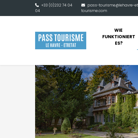
Direkt zum Inhalt
+33 (0)232 74 04
pass-tourisme@lehavre-et
04
tourisme.com
WIE 
FUNKTIONIERT 
ES?