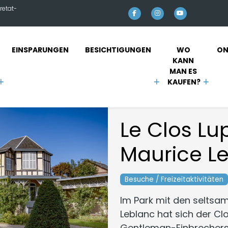
retat-
EINSPARUNGEN
BESICHTIGUNGEN
WO 
ON
KANN 
MAN ES 
KAUFEN?
Le Clos Lu
Maurice L
Besuche / Freizeitaktivitäten
Im Park mit den seltsa
Leblanc hat sich der Clo
Gentleman-Einbrechers 