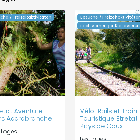
che / Freizeitaktivitäten
Besuche / Freizeitaktivitäte
nach vorheriger Reservieru
etat Aventure -
Vélo-Rails et Train
rc Accrobranche
Touristique Etretat
Pays de Caux
 Loges
Les Loges