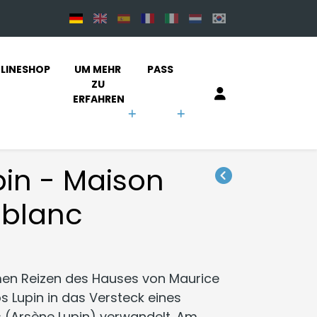
LINESHOP
UM MEHR 
PASS
ZU 
ERFAHREN
pin - Maison
eblanc
men Reizen des Hauses von Maurice
s Lupin in das Versteck eines
(Arsène Lupin) verwandelt. Am