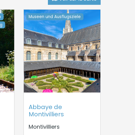
n
Museen und Ausflugsziele
ng
Abbaye de
Montivilliers
Montivilliers