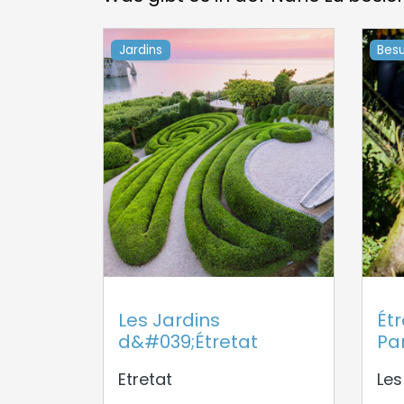
Jardins
Besu
Les Jardins
Étr
d&#039;Étretat
Pa
Etretat
Les