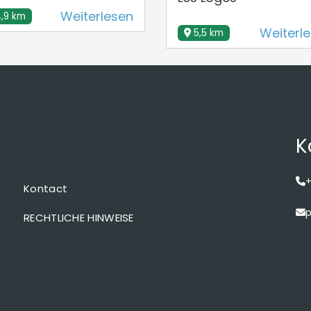
Weiterlesen
,9 km
Weiterl
5,5 km
K
+
Kontact
p
RECHTLICHE HINWEISE