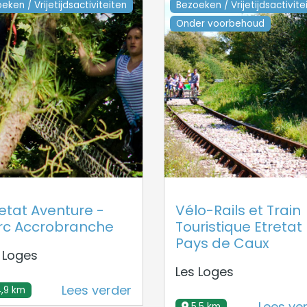
eken / Vrijetijdsactiviteiten
Bezoeken / Vrijetijdsactivite
Onder voorbehoud
etat Aventure -
Vélo-Rails et Train
rc Accrobranche
Touristique Etretat
Pays de Caux
 Loges
Les Loges
Lees verder
,9 km
Lees ve
5,5 km