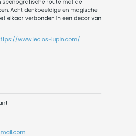
scenografische route met de
kken. Acht denkbeeldige en magische
et elkaar verbonden in een decor van
ttps://www.leclos-lupin.com/
ant
gmail.com