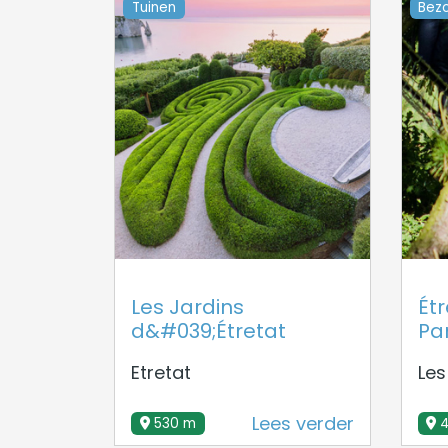
Tuinen
Bezo
Les Jardins
Étr
d&#039;Étretat
Pa
Etretat
Les
Lees verder
530 m
4