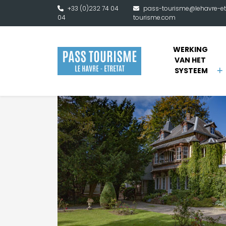
Naar hoofdinhoud
+33 (0)232 74 04
pass-tourisme@lehavre-et
04
tourisme.com
WERKING 
VAN HET 
SYSTEEM