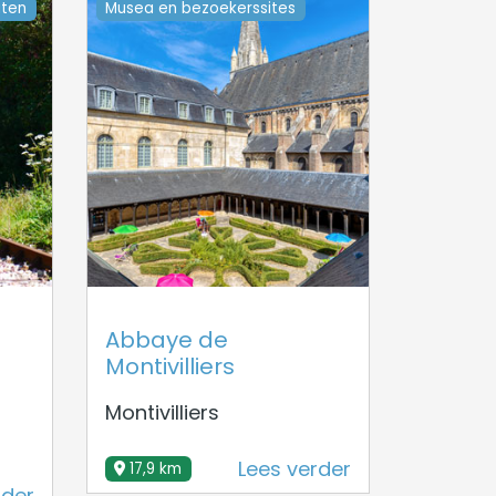
iten
Musea en bezoekerssites
Abbaye de
Montivilliers
Montivilliers
Lees verder
17,9 km
rder