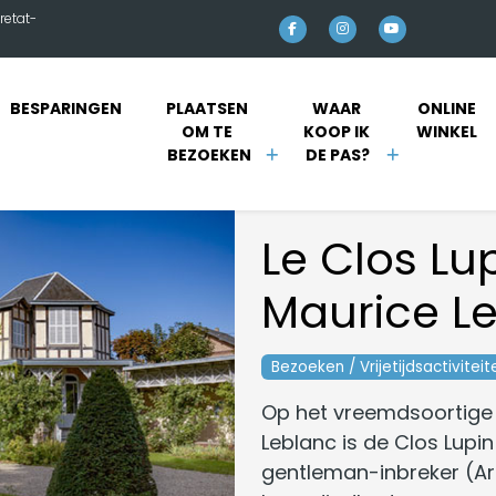
retat-
BESPARINGEN
PLAATSEN 
WAAR 
ONLINE 
OM TE 
KOOP IK 
WINKEL 
BEZOEKEN
DE PAS?
Le Clos Lu
Maurice L
Bezoeken / Vrijetijdsactiviteit
Op het vreemdsoortige 
Leblanc is de Clos Lupi
gentleman-inbreker (Arsè