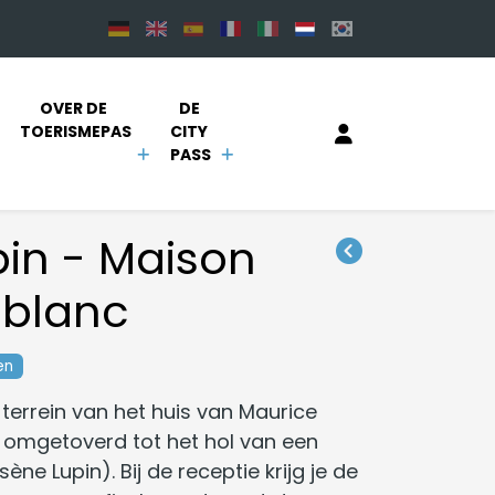
OVER DE 
DE 
TOERISMEPAS
CITY 
PASS
pin - Maison
eblanc
en
terrein van het huis van Maurice
n omgetoverd tot het hol van een
ne Lupin). Bij de receptie krijg je de