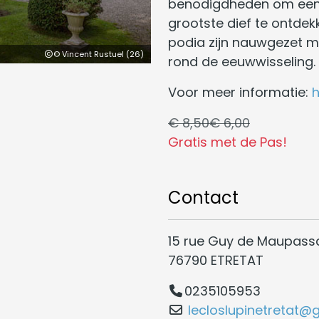
benodigdheden om een 
grootste dief te ontde
podia zijn nauwgezet m
© Vincent Rustuel (26)
rond de eeuwwisseling.
Voor meer informatie:
h
€ 8,50
€ 6,00
Gratis met de Pas!
Contact
15 rue Guy de Maupass
76790 ETRETAT
0235105953
lecloslupinetretat@