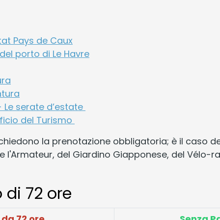
etat Pays de Caux
del porto di Le Havre
ura
ntura
- Le serate d’estate
fficio del Turismo
richiedono la prenotazione obbligatoria; è il caso 
 l'Armateur, del Giardino Giapponese, del Vélo-rail
 di 72 ore
 da 72 ore
Senza Pa