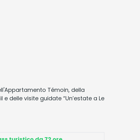
dell'Appartamento Témoin, della
 e delle visite guidate “Un’estate a Le
ss turistico da 72 ore