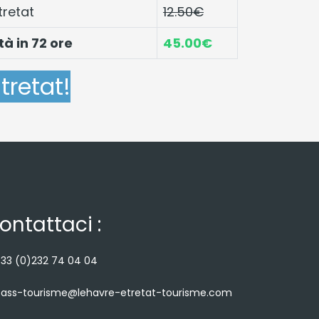
tretat
12.50€
tà in 72 ore
45.00€
tretat!
ontattaci :
33 (0)232 74 04 04
ass-tourisme@lehavre-etretat-tourisme.com