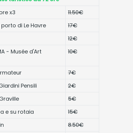
 ore x3
11.50€
 porto di Le Havre
17€
12€
A - Musée d'Art
10€
'Armateur
7€
iardini Pensili
2€
Graville
5€
ta e su rotaia
15€
in
8.50€