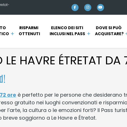
retat-
TO 
RISPARMI 
ELENCO DEI SITI 
DOVE SI PUÒ 
TICO
OTTENUTI
INCLUSI NEL PASS
ACQUISTARE?
O LE HAVRE ÉTRETAT DA 
d!
 72 ore
è perfetto per le persone che desiderano t
ingresso gratuito nei luoghi convenzionati e risparmi
l’arte, la cultura o le emozioni forti? Il Pass turis
 breve soggiorno a Le Havre e Étretat.