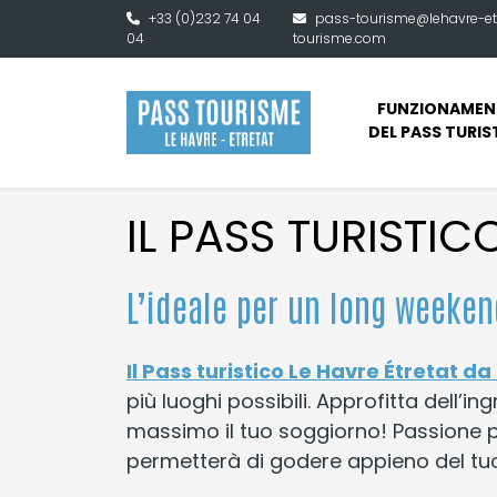
Vai al contenuto principale
+33 (0)232 74 04
pass-tourisme@lehavre-et
04
tourisme.com
FUNZIONAMEN
DEL PASS TURIS
IL PASS TURISTIC
L’ideale per un long weeken
Il Pass turistico Le Havre Étretat da
più luoghi possibili. Approfitta dell’
massimo il tuo soggiorno! Passione per 
permetterà di godere appieno del tuo