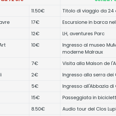
11.50€
Titolo di viaggio da 24
Havre
17€
Escursione in barca nel
12€
LH, aventures Parc
Art
10€
Ingresso al museo MuM
moderne Malraux
7€
Visita alla Maison de l
i
2€
Ingresso alla serra dei G
5€
Ingresso all'Abbazia di 
15€
Passeggiata in biciclet
8.50€
Audio tour del Clos Lup