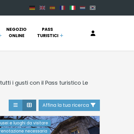
NEGOZIO 
PASS 
ONLINE 
TURISTICI
tti i gusti con il Pass turistico Le
Affina la tua ricerca
usei e luoghi da visitare
renotazione necessaria