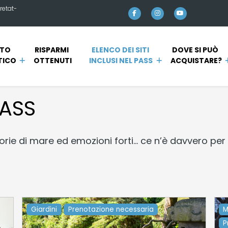
retat-
TO 
RISPARMI 
ELENCO DEI SITI 
DOVE SI PUÒ 
TICO
OTTENUTI
INCLUSI NEL PASS
ACQUISTARE?
PASS
ie di mare ed emozioni forti... ce n’è davvero per tu
Giardini
Prenotazione necessaria
M
P