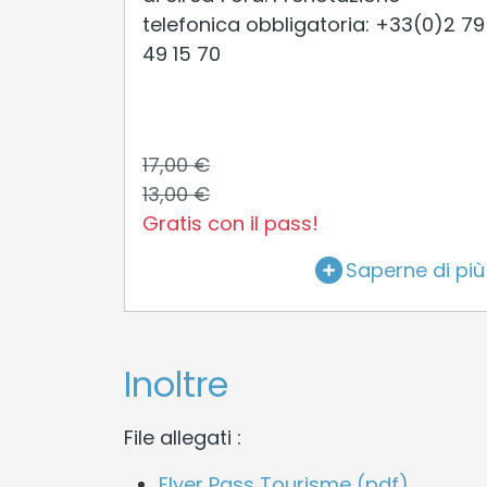
telefonica obbligatoria: +33(0)2 79
49 15 70
17,00 €
13,00 €
Gratis con il pass!
Saperne di più
Inoltre
File allegati :
Flyer Pass Tourisme (pdf)