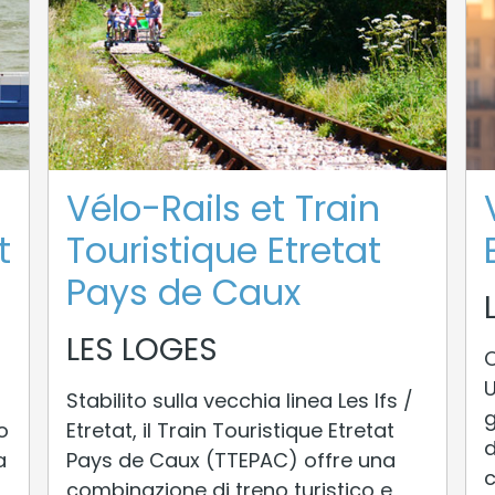
Vélo-Rails et Train
t
Touristique Etretat
Pays de Caux
LES LOGES
O
U
Stabilito sulla vecchia linea Les Ifs /
g
o
Etretat, il Train Touristique Etretat
d
a
Pays de Caux (TTEPAC) offre una
c
combinazione di treno turistico e