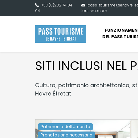
Vai al contenuto principale
+33 (0)232 74 04
pass-tourisme@lehavre-et
04
tourisme.com
FUNZIONAMEN
DEL PASS TURIS
SITI INCLUSI NEL 
Cultura, patrimonio architettonico, stor
Havre Étretat
Patrimonio dell'Umanità
Prenotazione necessaria