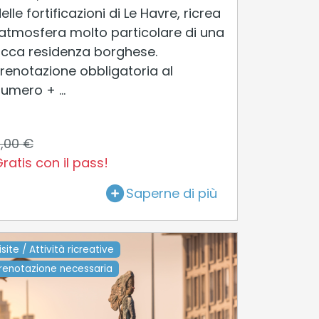
elle fortificazioni di Le Havre, ricrea
'atmosfera molto particolare di una
icca residenza borghese.
renotazione obbligatoria al
umero + ...
,00 €
ratis con il pass!
Saperne di più
isite / Attività ricreative
renotazione necessaria