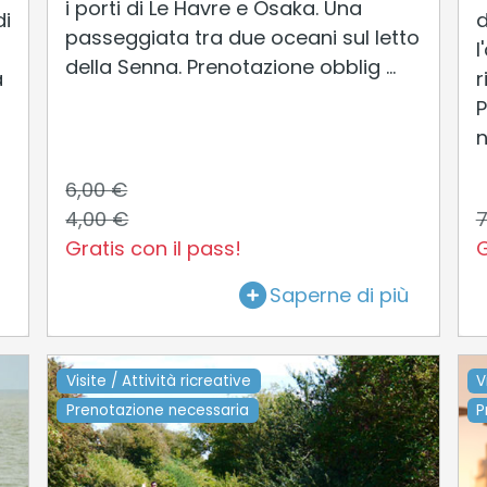
i porti di Le Havre e Osaka. Una
di
d
passeggiata tra due oceani sul letto
l
della Senna. Prenotazione obblig ...
a
r
P
n
6,00 €
4,00 €
7
Gratis con il pass!
G
Saperne di più
Visite / Attività ricreative
V
Prenotazione necessaria
P