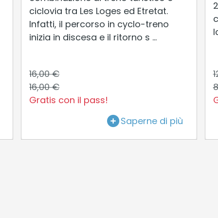
2
ciclovia tra Les Loges ed Etretat.
c
Infatti, il percorso in cyclo-treno
I
inizia in discesa e il ritorno s ...
16,00 €
1
16,00 €
8
Gratis con il pass!
G
Saperne di più