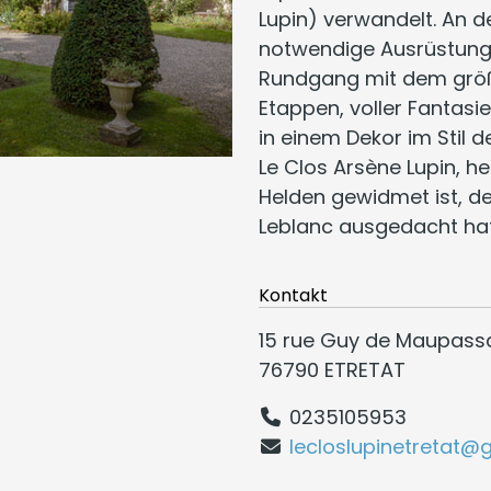
Lupin) verwandelt. An d
notwendige Ausrüstung
Rundgang mit dem größ
Etappen, voller Fantasie
in einem Dekor im Stil
Le Clos Arsène Lupin, h
Helden gewidmet ist, den
Leblanc ausgedacht hat
Kontakt
15 rue Guy de Maupass
76790 ETRETAT
0235105953
lecloslupinetretat@