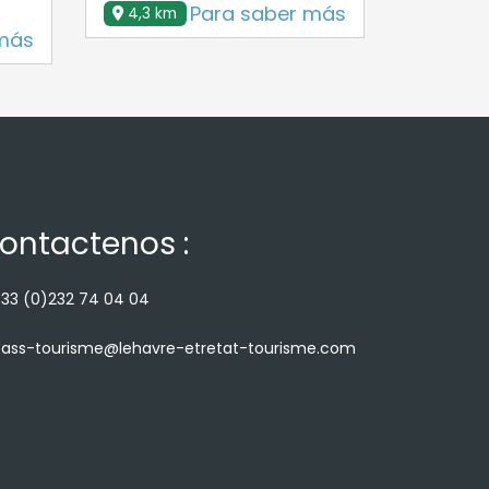
Para saber más
4,3 km
4,4 k
más
ontactenos :
33 (0)232 74 04 04
ass-tourisme@lehavre-etretat-tourisme.com