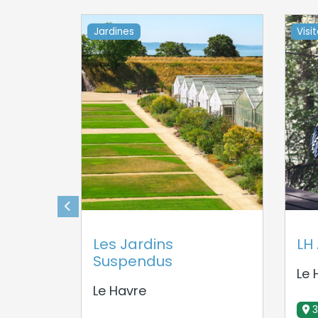
Jardines
Visi
Les Jardins
LH
Suspendus
Le 
Le Havre
3