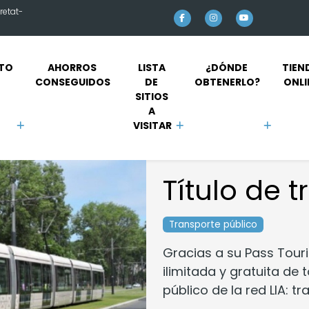
retat-
TO 
AHORROS 
LISTA 
¿DÓNDE 
TIEN
CONSEGUIDOS
DE 
OBTENERLO?
ONLI
SITIOS 
A 
VISITAR
Título de 
Transporte público
Gracias a su Pass Tour
ilimitada y gratuita de
público de la red LIA: t