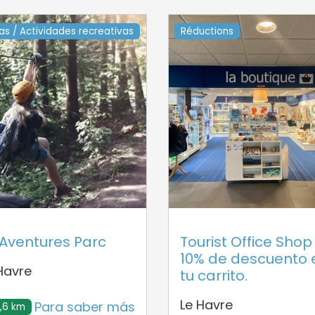
tas / Actividades recreativas
Réductions
 Aventures Parc
Tourist Office Shop
10% de descuento 
Havre
tu carrito.
Le Havre
Para saber más
,6 km