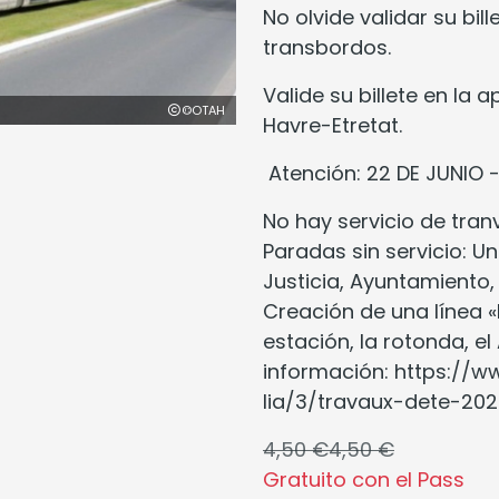
No olvide validar su bil
transbordos.
Valide su billete en la 
©OTAH
Havre-Etretat.
Atención: 22 DE JUNIO -
No hay servicio de tranv
Paradas sin servicio: Un
Justicia, Ayuntamiento, 
Creación de una línea «
estación, la rotonda, e
información: https://ww
lia/3/travaux-dete-202
4,50 €
4,50 €
Gratuito con el Pass