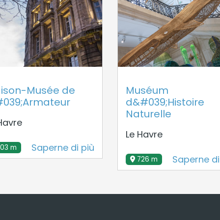
ison-Musée de
Muséum
#039;Armateur
d&#039;Histoire
Naturelle
Havre
Le Havre
Saperne di più
503 m
Saperne di
726 m