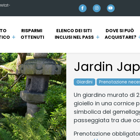
retat-
TO 
RISPARMI 
ELENCO DEI SITI 
DOVE SI PUÒ 
TICO
OTTENUTI
INCLUSI NEL PASS
ACQUISTARE?
Jardin Ja
Giardini
Prenotazione nece
Un giardino murato di 2
gioiello in una cornice 
simbolica del gemellaggi
passeggiata tra due oce
Prenotazione obbligator