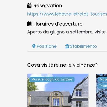
Réservation
https://www.lehavre-etretat-touri
Horaires d'ouverture
Aperto da giugno a settembre, visit
Posizione
Stabilimento
Cosa visitare nelle vicinanze?
Musei e luoghi da visitare
Muse
Pren