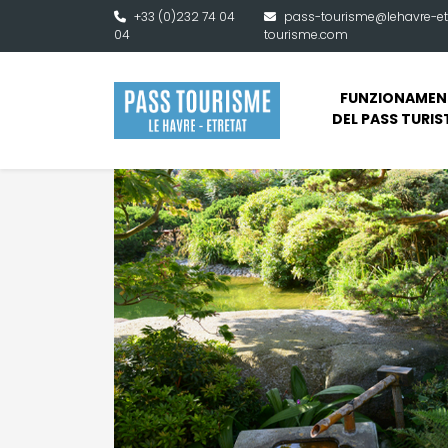
Vai al contenuto principale
+33 (0)232 74 04
pass-tourisme@lehavre-et
04
tourisme.com
FUNZIONAMEN
DEL PASS TURIS