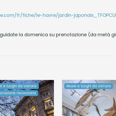
sme.com/fr/fiche/le-havre/jardin-japonais_TFOP
e guidate la domenica su prenotazione (da metà g
i e luoghi da visitare
Musei e luoghi da visitare
otazione necessaria