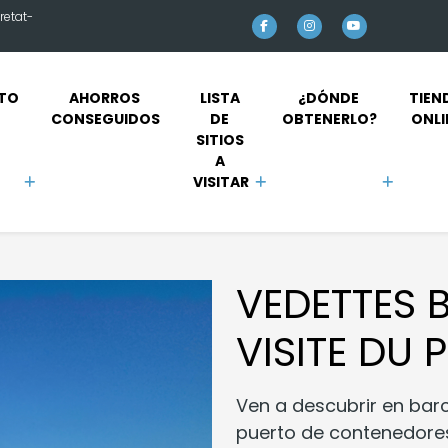
retat-
TO 
AHORROS 
LISTA 
¿DÓNDE 
TIEN
CONSEGUIDOS
DE 
OBTENERLO?
ONLI
SITIOS 
A 
VISITAR
VEDETTES B
VISITE DU
Ven a descubrir en barc
puerto de contenedores