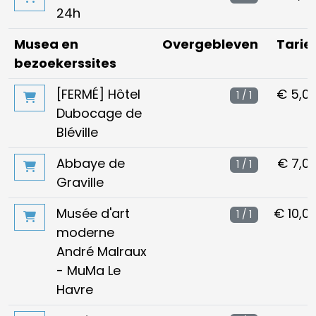
24h
Musea en
Overgebleven
Tarie
bezoekerssites
[FERMÉ] Hôtel
€ 5,0
1 / 1
Dubocage de
Bléville
Abbaye de
€ 7,0
1 / 1
Graville
Musée d'art
€ 10,0
1 / 1
moderne
André Malraux
- MuMa Le
Havre