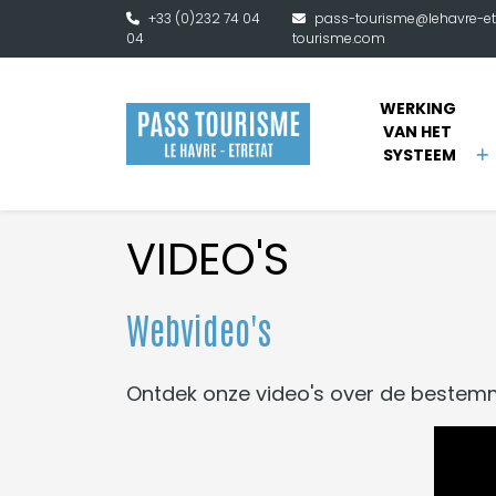
Naar hoofdinhoud
+33 (0)232 74 04
pass-tourisme@lehavre-et
04
tourisme.com
WERKING 
VAN HET 
SYSTEEM
VIDEO'S
Webvideo's
Ontdek onze video's over de bestemm