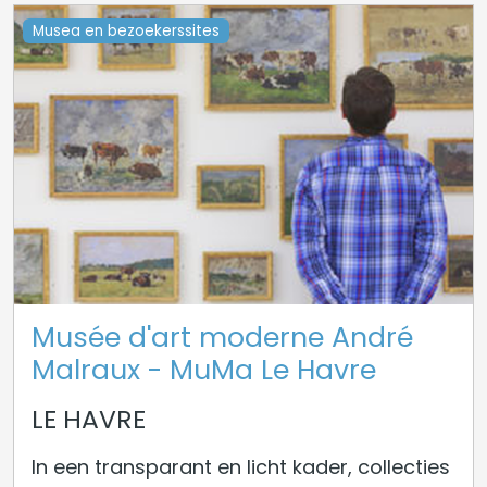
Musea en bezoekerssites
Musée d'art moderne André
Malraux - MuMa Le Havre
LE HAVRE
In een transparant en licht kader, collecties