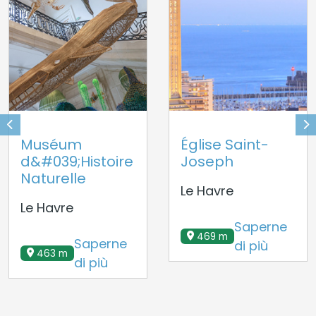
Muséum
Église Saint-
d&#039;Histoire
Joseph
Naturelle
Le Havre
Le Havre
Saperne
469 m
Saperne
di più
463 m
di più