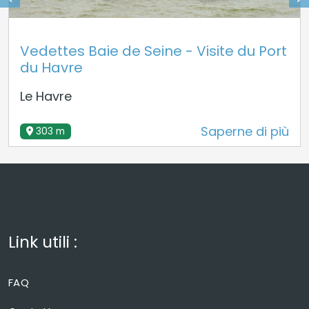
Vedettes Baie de Seine - Visite du Port
du Havre
Le Havre
Saperne di più
303 m
Link utili :
FAQ