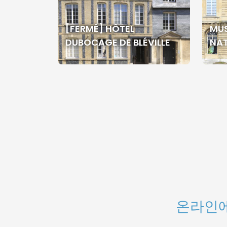
[FERMÉ] HÔTEL
MUS
DUBOCAGE DE BLÉVILLE
NAT
온라인에