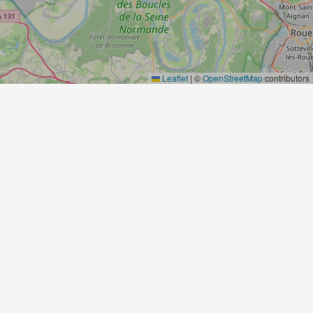
Leaflet
|
©
OpenStreetMap
contributors