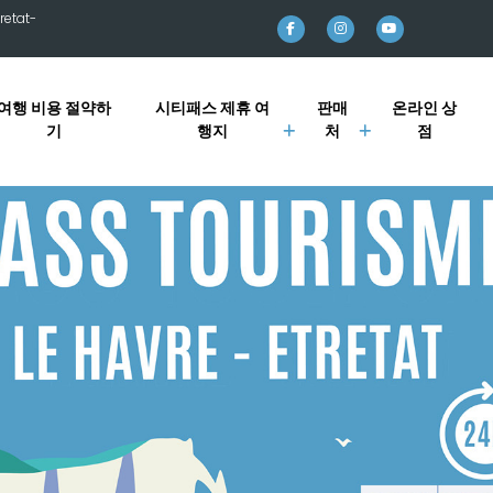
retat-
여행 비용 절약하
시티패스 제휴 여
판매
온라인 상
기
행지
처
점
 Etretat