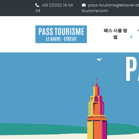
본문으로 건너뛰기
+33 (0)232 74 04
pass-tourisme@lehavre-et
04
tourisme.com
패스 사용 방
법
Pass Tourisme Le Havre