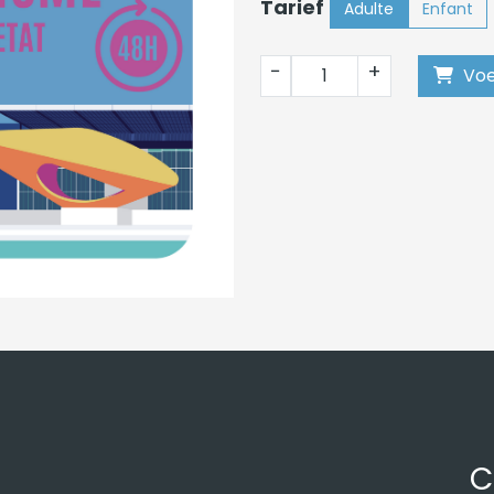
Tarief
Adulte
Enfant
−
+
Voe
C