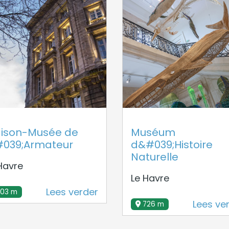
ison-Musée de
Muséum
#039;Armateur
d&#039;Histoire
Naturelle
Havre
Le Havre
Lees verder
503 m
Lees ve
726 m