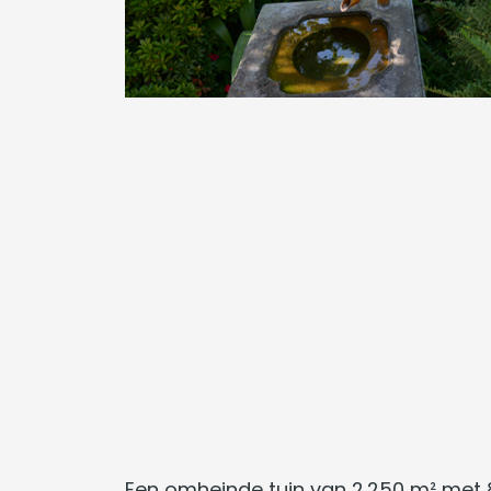
Een omheinde tuin van 2.250 m² met 