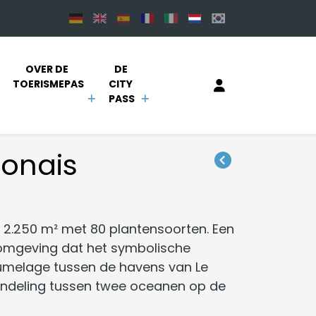
OVER DE 
DE 
TOERISMEPAS
CITY 
PASS
ponais
2.250 m² met 80 plantensoorten. Een
 omgeving dat het symbolische
 jumelage tussen de havens van Le
andeling tussen twee oceanen op de