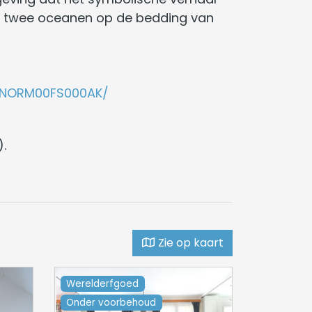
en twee oceanen op de bedding van
CUNORM00FS000AK/
.
Zie op kaart
Werelderfgoed
Bezoeken /
Onder voorbehoud