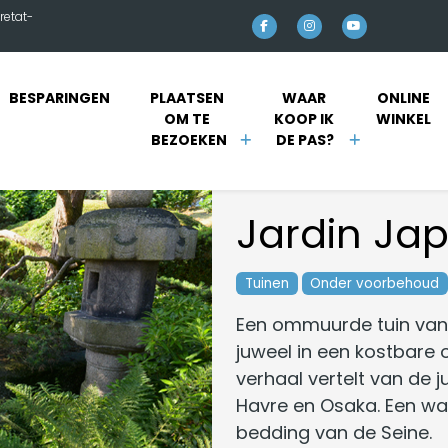
retat-
BESPARINGEN
PLAATSEN 
WAAR 
ONLINE 
OM TE 
KOOP IK 
WINKEL 
BEZOEKEN
DE PAS?
Jardin Ja
Tuinen
Onder voorbehoud
Een ommuurde tuin van 
juweel in een kostbare
verhaal vertelt van de
Havre en Osaka. Een w
bedding van de Seine.