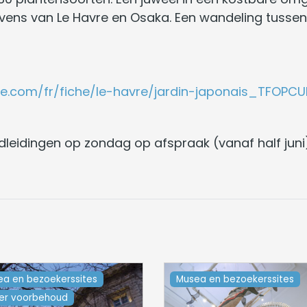
avens van Le Havre en Osaka. Een wandeling tuss
sme.com/fr/fiche/le-havre/jardin-japonais_TFOP
leidingen op zondag op afspraak (vanaf half juni)
ea en bezoekerssites
Musea en bezoekerssites
er voorbehoud