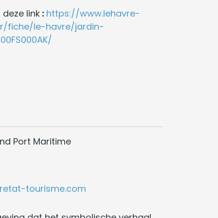
 deze link
:
https://www.lehavre-
r/fiche/le-havre/jardin-
00FS000AK/
nd Port Maritime
retat-tourisme.com
geving dat het symbolische verhaal