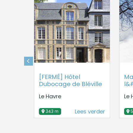
[FERMÉ] Hôtel
Ma
Dubocage de Bléville
l&
Le Havre
Le 
Lees verder
343 m