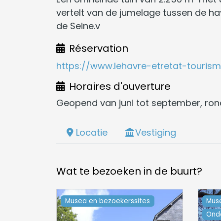
vertelt van de jumelage tussen de h
de Seine.v
Réservation
https://www.lehavre-etretat-touri
Horaires d'ouverture
Geopend van juni tot september, rond
Locatie
Vestiging
Wat te bezoeken in de buurt?
Musea en bezoekerssites
Mus
Ond