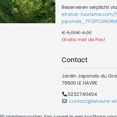
Reserveren verplicht via
etretat-tourisme.com/f
japonais_TFOPCUNORM
€ 6,00
€ 4,00
Gratis met de Pas!
Contact
Jardin Japonais du Gra
76600 LE HAVRE
0232740404
contact@lehavre-et
80 plantensoorten. Een juweel in een kostbare om