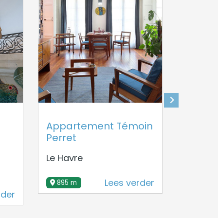
Appartement Témoin
Un Été
Perret
Collec
perma
Le Havre
Le Havr
Lees verder
895 m
rder
970 m