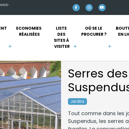
retat-
NT 
ECONOMIES 
LISTE 
OÙ SE LE 
BOUTI
RÉALISÉES
DES 
PROCURER ?
EN L
SITES À 
VISITER
Serres des
Suspendu
Jardins
Tout comme dans les ja
Suspendus, les serres a
fragiles. La conservatio