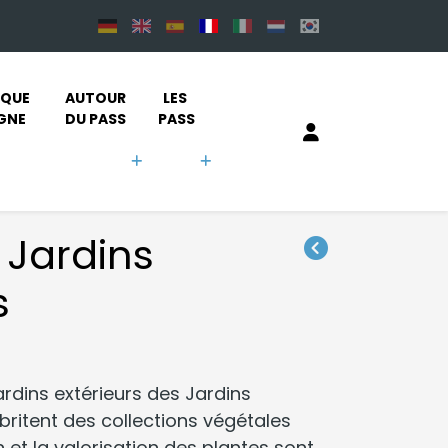
QUE 
AUTOUR 
LES 
IGNE
DU PASS
PASS
 Jardins
s
rdins extérieurs des Jardins
britent des collections végétales
n et la valorisation des plantes sont